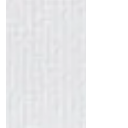
賞！ ゲイリー・オールドマンの「人生いろ
いろ」" にて、作品 "Tinker Taylor Soldier
Spy"...