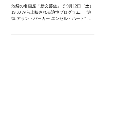
Tokyo
池袋の名画座「新文芸坐」で 9月12日（土）
19:30 から上映される追悼プログラム、 "追
悼 アラン・パーカー エンゼル・ハート" に
て、作品 "Angel Heart" の一部を展示させて
頂く事になりました。 本作 "Angel Herat"...