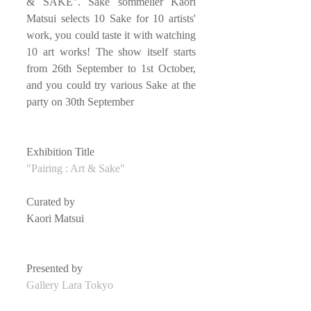
& SAKE". Sake sommelier Kaori 
Matsui selects 10 Sake for 10 artists' 
work, you could taste it with watching 
10 art works! The show itself starts 
from 26th September to 1st October, 
and you could try various Sake at the 
party on 30th September
Exhibition Title
"Pairing : Art & Sake"
Curated by
Kaori Matsui
Presented by
Gallery Lara Tokyo