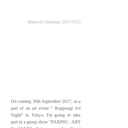
Mainichi-Shinbun, 2017/9/23
On coming 30th September 2017, as a 
part of an art event " Roppongi Art 
Night" in Tokyo, I'm going to take 
part in a group show "PARING : ART 