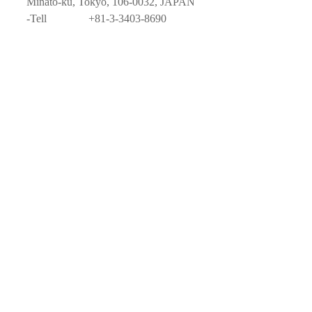
Minato-ku, Tokyo, 106-0032, JAPAN
-Tell　　　   +81-3-3403-8690
Date
- 2017/9/26 -10/1
Paring Sake Tasting Event
-2017/9/30 Sat　　: 17:00 - 22:00
Public Hours
Wed - Sat　　　　 : 12:00 -19:00
Website
- 
Gallery Lara Tokyo