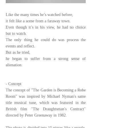
Like the many times he’s watched before,
it felt like a scene from a faraway town.
Even though it’s in his view, he had no choice
but to watch.
The only thing he could do was process the
events and reflect.
But as he tried,
he began to suffer from a strong sense of
alienation.
- Concept
The concept of "The Garden is Becoming a Robe
Room" was inspired by Michael Nyman's same
title musical tune, which was featured in the
British film "The Draughtsman's Contract"
directed by Peter Greenaway in 1982.
The photo is divided into 15 pieces like a puzzle.