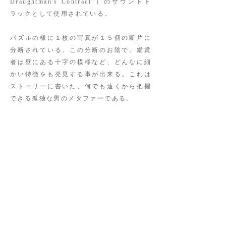
Draughtman's Contract"）のサウンドト
ラックとして使用されている。
パズルの様に１枚の写真が１５個の断片に
分断されている。この分断のお陰で、鑑賞
者は壁にある十字の模様など、どんなに細
かい特徴をも発見する事が出来る。これは
ストーリーに書いた、何でも遠くから把握
できる孤独な男のメタファーである。
本作はアメリカ、テキサスにて催されたフ
ォト・フェスティバル "Marfa Open" に
おける展示の、4番目の展示物であり、他
の３作 "Memorial", "If", "Time
Lapse"と共にオムニバス映画の様な、より
大きなストーリーを構成している。鑑賞者
はそれらの写真を鑑賞しつつ、ストーリー
を読み、また Michael Nyman 作曲の同名
曲を聴く事によって、新たに再構築された