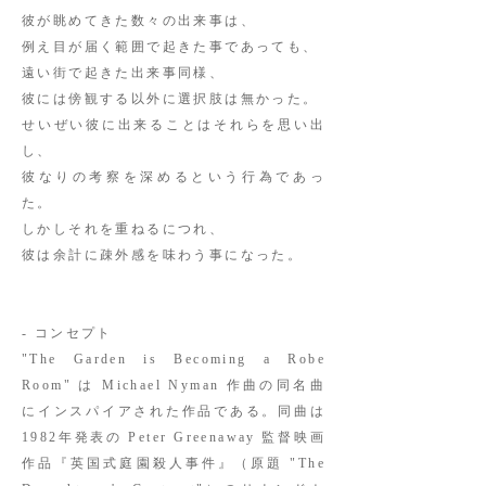
彼が眺めてきた数々の出来事は、
例え目が届く範囲で起きた事であっても、
遠い街で起きた出来事同様、
彼には傍観する以外に選択肢は無かった。
せいぜい彼に出来ることはそれらを思い出
し、
彼なりの考察を深めるという行為であっ
た。
しかしそれを重ねるにつれ、
彼は余計に疎外感を味わう事になった。
- コンセプト
"The Garden is Becoming a Robe
Room" は Michael Nyman 作曲の同名曲
にインスパイアされた作品である。同曲は
1982年発表の Peter Greenaway 監督映画
作品『英国式庭園殺人事件』（原題 "The