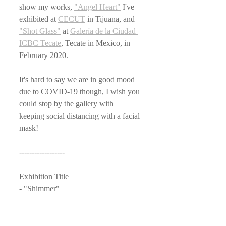
show my works, 
"Angel Heart"
 I've 
exhibited at 
CECUT
 in Tijuana, and 
"Shot Glass"
 at 
Galería de la Ciudad 
ICBC Tecate
, Tecate in Mexico, in 
February 2020.
It's hard to say we are in good mood 
due to COVID-19 though, I wish you 
could stop by the gallery with 
keeping social distancing with a facial 
mask!
------------------
Exhibition Title
- "Shimmer"