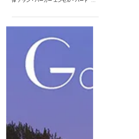
19:30 から上映される追悼プログラム、 "追
悼 アラン・パーカー エンゼル・ハート" に
て、作品 "Angel Heart" の一部を展示させて
頂く事になりました。 本作 "Angel Herat"...