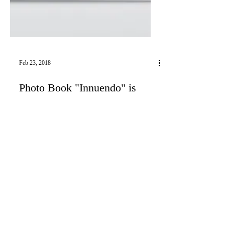
Feb 23, 2018
Photo Book "Innuendo" is
Now Available
ダイ・イトウの作品 "Tinker Taylor Soldier