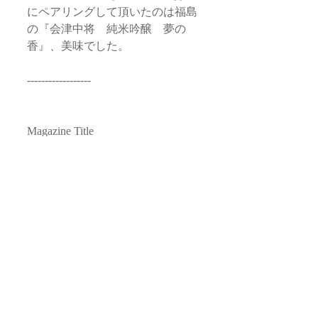
にペアリングして頂いたのは福島
の『会津中将　純米吟醸　夢の
香』、美味でした。
------------------
Magazine Title
- 
『唎酒師×散歩の達人　日本酒こ
だわり基礎講座』
Publish Date
- 2022.11.29
Publisher
- 
交通新聞社