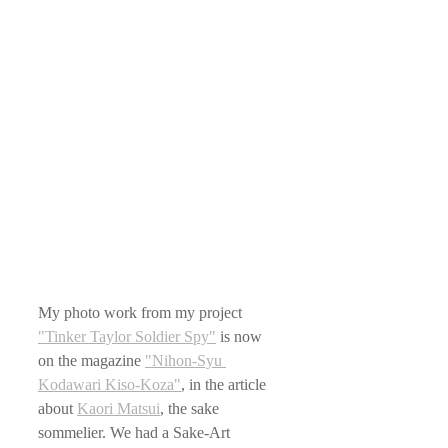
My photo work from my project 
"Tinker Taylor Soldier Spy"
 is now 
on the magazine 
"Nihon-Syu 
Kodawari Kiso-Koza"
, in the article 
about 
Kaori Matsui
, the sake 
sommelier. We had a Sake-Art 