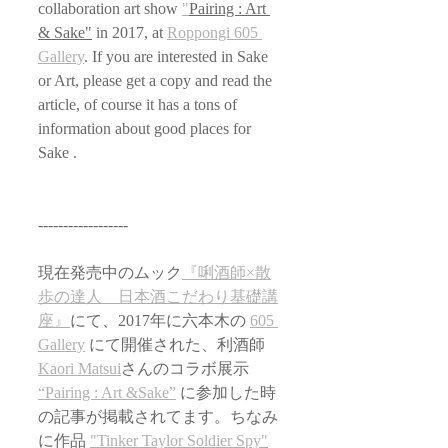
collaboration art show 
"
Pairing : Art 
& Sake"
 in 2017, at 
Roppongi 605 
Gallery
. If you are interested in Sake 
or Art, please get a copy and read the 
article, of course it has a tons of 
information about good places for 
Sake .
------------------
現在発売中のムック
『唎酒師×散
歩の達人　日本酒こだわり基礎講
座』
にて、2017年に六本木の 
605 
Gallery
 にて開催された、利酒師 
Kaori Matsui
さんのコラボ展示 
“Pairing : Art &Sake”
 に参加した時
の記事が掲載されてます。ちなみ
に作品 
"Tinker Taylor Soldier Spy"