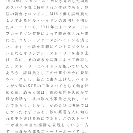
1974年にジョン・ル・カレが発表した同名
のスパイ小説に触発された作品である。物
語の舞台はロンドン、MI6で働く諜報員の
１人であるビル・ヘイドンの裏切りを描い
たストーリーで、2011年にトーマス・アル
フレッドソン監督によって映画化された際
には、コリン・ファースがヘイドンを演じ
た。まず、小説を着想にイントロダクショ
ンとなるオリジナル・ストーリーを書き上
げ、次に、その続きを写真によって表現し
た。ストーリーはヘイドンが抱いていたで
あろう、諜報員としての仕事や社会に疑問
をベースとし、新たに書き上げた。ヘイド
ンがソ連のKGBの二重スパイとして働き始
める前、恐らく彼は、彼の疑問を仄めかす
様な会話を、彼の親友や家族と交わしてい
たであろう。しかし、その会話は明快では
なかったはずである、彼の真意を人に知ら
れる事を避ける為にである。このストーリ
ーが彼の本当の感情を表現している一方
で、写真から成るストーリーボードでは、