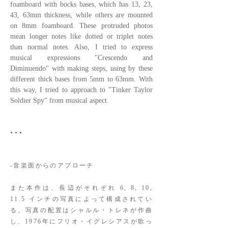
foamboard with bocks bases, which has 13, 23,
43, 63mm thickness, while others are mounted
on 8mm foamboard. These protruded photos
mean longer notes like dotted or triplet notes
than normal notes. Also, I tried to express
musical expressions "Crescendo and
Diminuendo" with making steps, using by these
different thick bases from 5mm to 63mm. With
this way, I tried to approach to "Tinker Taylor
Soldier Spy" from musical aspect.
• • •
-音楽面からのアプローチ
また本作は、長辺がそれぞれ 6, 8, 10,
11.5 インチの写真によって構成されてい
る。写真の配置はシャルル・トレネが作曲
し、1976年にフリオ・イグレシアスが歌っ