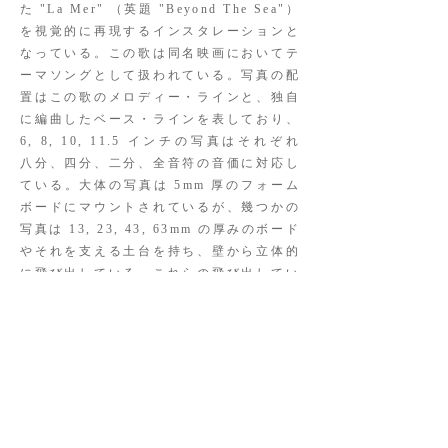
た "La Mer" （英題 "Beyond The Sea"）
を視覚的に再現するインスタレーションと
なっている。この歌は同名映画においてテ
ーマソングとして扱われている。写真の配
置はこの歌のメロディー・ラインと、独自
に編曲したベース・ラインを表しており、
6, 8, 10, 11.5 インチの写真はそれぞれ
八分、四分、二分、全音符の音価に対応し
ている。大体の写真は 5mm 厚のフォーム
ボードにマウントされているが、幾つかの
写真は 13, 23, 43, 63mm の厚みのボード
やそれを支える土台を持ち、壁から立体的
に飛び出している。これらの飛び出してい
る写真は、付点音符や三連符の様に通常の
音符より長い音符を意味しており、また、
この段階的な厚みを利用することで、クレ
ッシェンドとディミヌエンドと言った音楽
的な表現の再現を試みた。このような手法
をとることで、音楽面からも "Tinker
Taylor Soldier Spy" にアプローチしてい