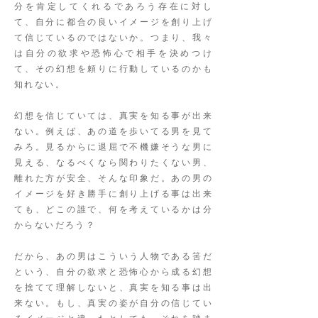
分を肯定してくれるであろう存在に対し
て、自分に都合の良いイメージを創り上げ
て信じているのではないか。つまり、我々
は自分の欲求や恐怖心で相手を決めつけ
て、その幻想を頼りに行動しているのかも
知れない。
幻想を信じていては、真実を知る事が出来
ない。例えば、あの道を歩いてる男を見て
みろ。見るからに退屈で不機嫌そうな男に
見える、なるべくなら関わりたくない男、
離れた方が安全、そんな印象だ。あの男の
イメージを好き勝手に創り上げる事は出来
ても、どこの誰で、何を考えているかは分
からないだろう？
だから、あの男はこういう人物である筈だ
という、自分の欲求と恐怖心から成る幻想
を捨てて理解しないと、真実を知る事は出
来ない。もし、真実の姿が自分の信じてい