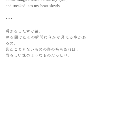
and sneaked into my heart slowly.
• • •
瞬きをしたすぐ後、
瞼を開けたその瞬間に何かが見える事があ
るの。
見たこともないものの影の時もあれば、
恐ろしい塊のようなものだったり、
懐かしい風景だったり。
でもその時には意味が分からないの。
そういうものが一瞬だけ目の前を横切っ
て、
私の心に入り込んでいくのよ。
Date
2014/8/20
Opus Number
1/2 :
20140725-1
2/2 :
20140726-1
Prints are in preparation.