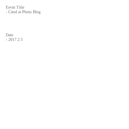
Eevnt Title
- Cited at Photo Blog
Date
- 2017.2.5
Blog Name
-
"Fotografia Na Internet"
Curated by,
- Roberto da Costa
Website
-
Fotografia Na Internet
Page on Facebook
-
Fotografia Na Internet