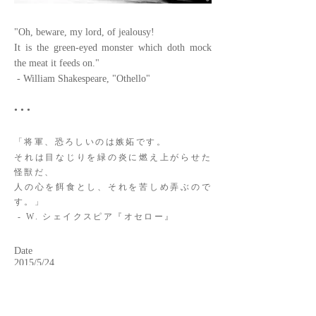
"Oh, beware, my lord, of jealousy!
It is the green-eyed monster which doth mock
the meat it feeds on."
- William Shakespeare, "Othello"
• • •
「将軍、恐ろしいのは嫉妬です。
それは目なじりを緑の炎に燃え上がらせた
怪獣だ、
人の心を餌食とし、それを苦しめ弄ぶので
す。」
- W. シェイクスピア『オセロー』
Date
2015/5/24
Opus Number
20141116-1
Prints are in preparation.